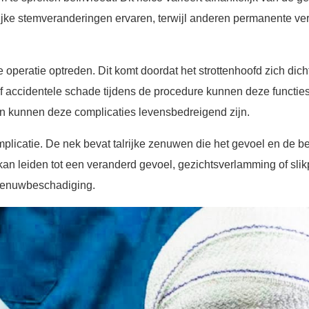
ijke stemveranderingen ervaren, terwijl anderen permanente 
peratie optreden. Dit komt doordat het strottenhoofd zich dicht
 of accidentele schade tijdens de procedure kunnen deze funct
len kunnen deze complicaties levensbedreigend zijn.
icatie. De nek bevat talrijke zenuwen die het gevoel en de be
n leiden tot een veranderd gevoel, gezichtsverlamming of slikp
 zenuwbeschadiging.