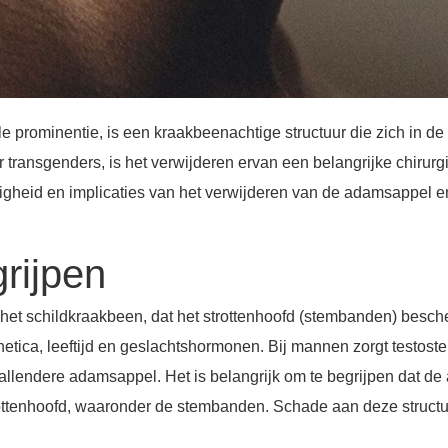
 prominentie, is een kraakbeenachtige structuur die zich in d
transgenders, is het verwijderen ervan een belangrijke chirurg
iligheid en implicaties van het verwijderen van de adamsappel e
rijpen
et schildkraakbeen, dat het strottenhoofd (stembanden) besche
etica, leeftijd en geslachtshormonen. Bij mannen zorgt testoster
allendere adamsappel. Het is belangrijk om te begrijpen dat de 
rottenhoofd, waaronder de stembanden. Schade aan deze structur