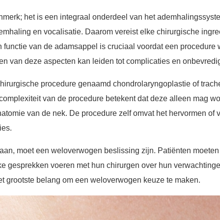
merk; het is een integraal onderdeel van het ademhalingssystee
demhaling en vocalisatie. Daarom vereist elke chirurgische ing
 functie van de adamsappel is cruciaal voordat een procedure 
jpen van deze aspecten kan leiden tot complicaties en onbevredi
irurgische procedure genaamd chondrolaryngoplastie of tracheo
e complexiteit van de procedure betekent dat deze alleen mag 
anatomie van de nek. De procedure zelf omvat het hervormen of 
ies.
an, moet een weloverwogen beslissing zijn. Patiënten moeten
ijke gesprekken voeren met hun chirurgen over hun verwachtinge
het grootste belang om een weloverwogen keuze te maken.