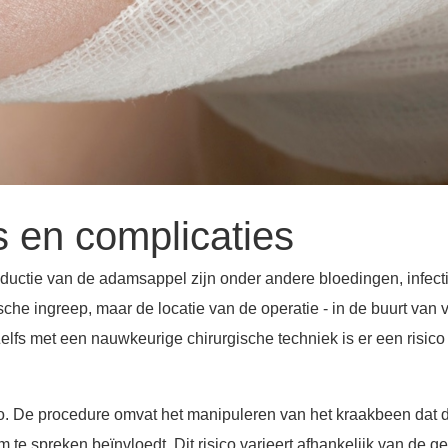
s en complicaties
ductie van de adamsappel zijn onder andere bloedingen, infecti
e ingreep, maar de locatie van de operatie - in de buurt van vi
 Zelfs met een nauwkeurige chirurgische techniek is er een risic
o. De procedure omvat het manipuleren van het kraakbeen dat 
m te spreken beïnvloedt. Dit risico varieert afhankelijk van de 